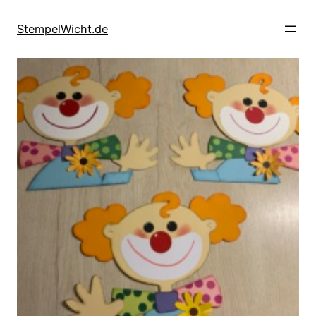
Direkt
zum
StempelWicht.de
Inhalt
wechseln