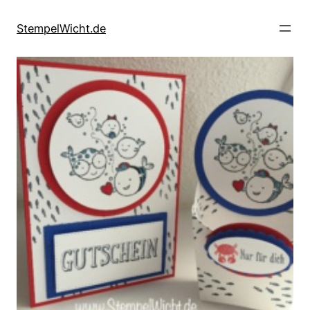
Direkt
zum
StempelWicht.de
Inhalt
wechseln