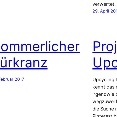
verwertet.
29. April 20
ommerlicher
Proj
ürkranz
Upc
Februar 2017
Upcycling 
kennt das n
irgendwie b
wegzuwerfe
die Suche 
Pinterest b