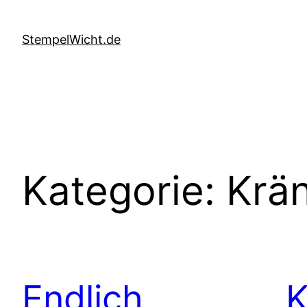
Direkt
zum
StempelWicht.de
Inhalt
wechseln
Kategorie:
Krä
Endlich
K