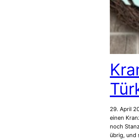
Kra
Tür
29. April 2
einen Kranz
noch Stanz
übrig, und