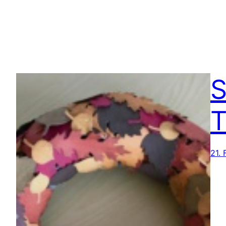
S
T
21. 